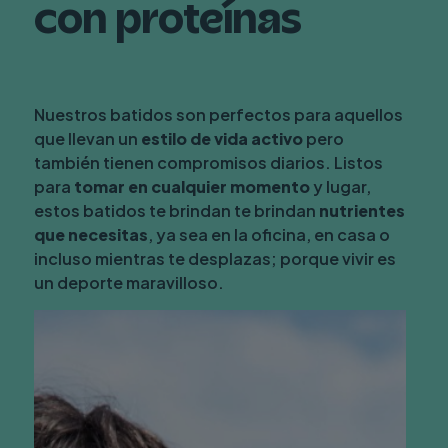
arritas
con proteínas
Proteínas 7.6g
e
VRN 15
%
roteínas
Grasas 0.2g
s.
VRN 0%
Nuestros batidos son perfectos para aquellos
atidos:
que llevan un
estilo de vida activo
pero
Cuál
también tienen compromisos diarios. Listos
De las cuales saturadas
0.1g
para
tomar en cualquier momento
y lugar,
s
VRN 1
%
estos batidos te brindan te brindan
nutrientes
u
Hidratos de carbono 3,5
g
que necesitas
, ya sea en la oficina, en casa o
ejor
incluso mientras te desplazas; porque vivir es
VRN 1%
liado?
un deporte maravilloso.
De los cuales azúcares 2,7
g
VRN 3
%
Magnesio
17mg
VRN 5
%