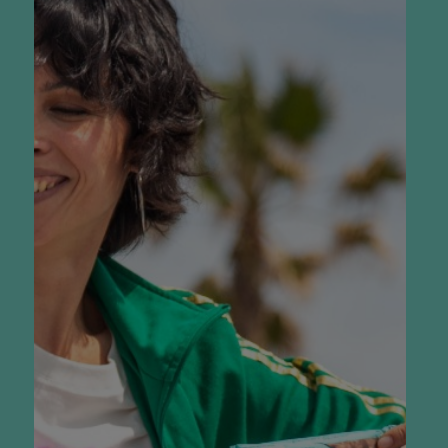
Calcio
183mg
VRN 23%
Sal 0.18g
VRN 3%
Vitamina D 0.45μg
VRN 9
%
Vitamina B6 0.07mg
VRN 5%
Vitamina B12
0.11μg
VRN 4
%
Ácido fólico B9
18.0μg
VRN 9
%