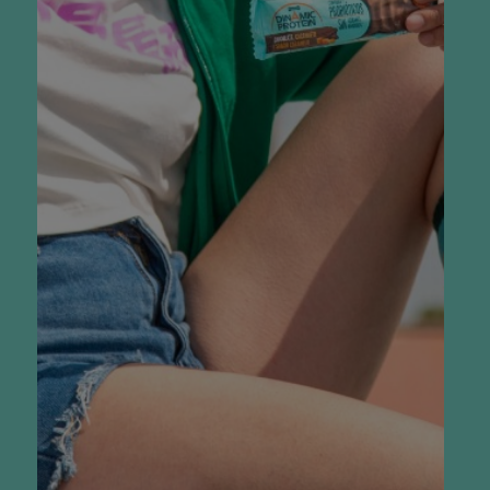
Zinc
0.9mg
VRN 9
%