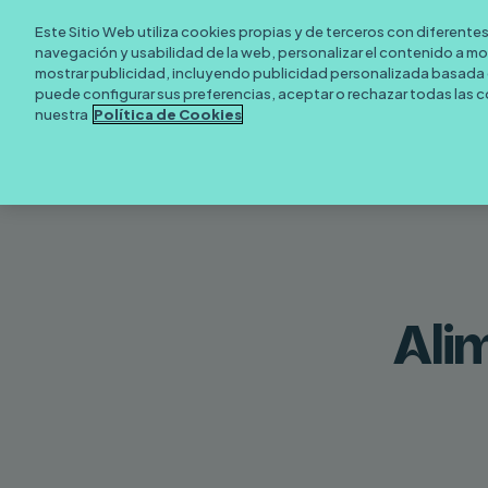
Skip
¡
x-
facebook
instagram
tiktok
Este Sitio Web utiliza cookies propias y de terceros con diferentes 
to
twitter
navegación y usabilidad de la web, personalizar el contenido a most
main
mostrar publicidad, incluyendo publicidad personalizada basada e
puede configurar sus preferencias, aceptar o rechazar todas las 
content
nuestra
Política de Cookies
Ali