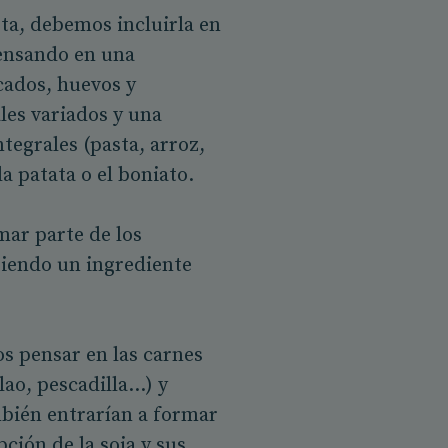
ta, debemos incluirla en
Pensando en una
cados, huevos y
les variados y una
tegrales (pasta, arroz,
 patata o el boniato.
mar parte de los
siendo un ingrediente
os pensar en las carnes
lao, pescadilla…) y
mbién entrarían a formar
ción de la soja y sus