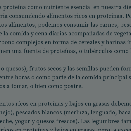
a proteína como nutriente esencial en nuestra die
aria consumiendo alimentos ricos en proteínas. 
stos alimentos, podemos consumir las carnes, pes
 la comida y cena diarias acompañadas de vegeta
rbono complejos en forma de cereales y harinas in
en una fuente de proteínas, o tubérculos como la
 o quesos), frutos secos y las semillas pueden for
entre horas o como parte de la comida principal 
os a tomar, o bien como postre.
entos ricos en proteínas y bajos en grasas debem
onejo), pescados blancos (merluza, lenguado, baca
(leche, yogur y quesos frescos). Las legumbres ta
ricos en proteínas y bajos en grasas, pero, a excep