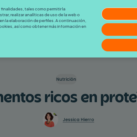
Pruébalo gratis! Consigue tu cashback ahora
Click aquí
finalidades, tales como permitir la
rar, realizar analíticas de uso de la web o
n la elaboración de perfiles. A continuación,
cookies, así como obtener más información en
Nutrición
mentos ricos en prote
Jessica Hierro